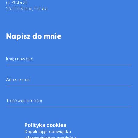
ul. Złota 26
25-015 Kielce, Polska
Napisz do mnie
Imię i nawisko
Adres e-mail
Treść wiadomości
Administratorem danych osobowych jest Praktyka Stomatologiczna Karolina Rokita z
Polityka cookies
siedzibą w Kielcach przy ul. Złotej 26, 25-015 Kielce. Dane wpisane w formularzu
Dopełniając obowiązku
kontaktowym będą przetwa- rzane w celu udzielenia odpowiedzi na przesłane zapyta- nie
zgodnie z regulaminem.
informacyjnego zgodnie z