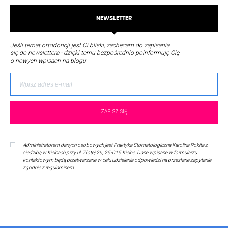
NEWSLETTER
Jeśli temat ortodoncji jest Ci bliski, zachęcam do zapisania
się do newslettera - dzięki temu bezpośrednio poinformuję Cię
o nowych wpisach na blogu.
Administratorem danych osobowych jest Praktyka Stomatologiczna Karolina Rokita z
siedzibą w Kielcach przy ul. Złotej 26, 25-015 Kielce. Dane wpisane w formularzu
kontaktowym będą przetwarzane w celu udzielenia odpowiedzi na przesłane zapytanie
zgodnie z regulaminem.