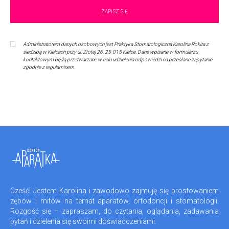
Administratorem danych osobowych jest Praktyka Stomatologiczna Karolina Rokita z
siedzibą w Kielcach przy ul. Złotej 26, 25-015 Kielce. Dane wpisane w formularzu
kontaktowym będą przetwarzane w celu udzielenia odpowiedzi na przesłane zapytanie
zgodnie z regulaminem.
Cześć! Jestem Karolina i zawodowo zajmuję się prostowaniem
zębów i mitów na temat aparatów, ortodoncji i stomatologii.
Rozgość się – zapraszam, do czytania, oglądania, zadawania
pytań i dzielenia się swoimi doświadczeniami.