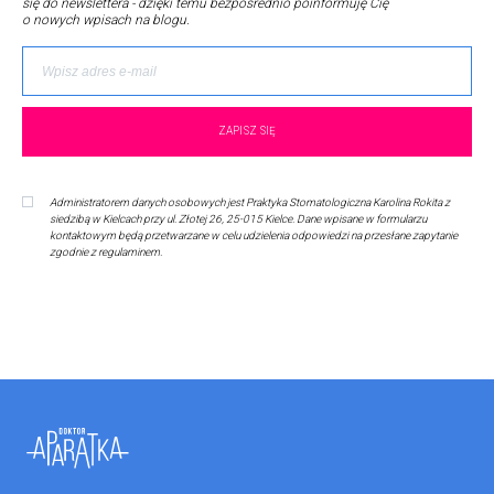
się do newslettera - dzięki temu bezpośrednio poinformuję Cię
o nowych wpisach na blogu.
Administratorem danych osobowych jest Praktyka Stomatologiczna Karolina Rokita z
siedzibą w Kielcach przy ul. Złotej 26, 25-015 Kielce. Dane wpisane w formularzu
kontaktowym będą przetwarzane w celu udzielenia odpowiedzi na przesłane zapytanie
zgodnie z regulaminem.