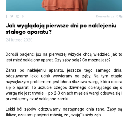
Komentarze: 0
Jak wyglądają pierwsze dni po naklejeniu
stałego aparatu?
24 lutego 2020
Dorośli pacjenci już na pierwszej wizycie chcą wiedzieć, jak to
jest mieć naklejony aparat. Czy zęby bolą? Co można jeść?
Zaraz po naklejeniu aparatu, jeszcze tego samego dnia,
odczuwamy lekki ucisk wywierany na zęby. Na tym etapie
największym problemem jest błona śluzowa wargi, która ociera
się o aparat. To uczucie czegoś dziwnego ocierającego się o
wargę nie jest trwałe – po 2-3 dniach mięsień wargi odsuwa się i
przestajemy czuć naklejone zamki.
Lekki ból zębów odczuwamy następnego dnia rano. Zęby są
tkliwe, czasami pacjenci mówią, że „czują” każdy ząb.