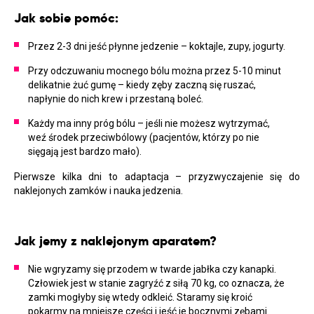
Jak sobie pomóc:
Przez 2-3 dni jeść płynne jedzenie – koktajle, zupy, jogurty.
Przy odczuwaniu mocnego bólu można przez 5-10 minut
delikatnie żuć gumę – kiedy zęby zaczną się ruszać,
napłynie do nich krew i przestaną boleć.
Każdy ma inny próg bólu – jeśli nie możesz wytrzymać,
weź środek przeciwbólowy (pacjentów, którzy po nie
sięgają jest bardzo mało).
Pierwsze kilka dni to adaptacja – przyzwyczajenie się do
naklejonych zamków i nauka jedzenia.
Jak jemy z naklejonym aparatem?
Nie wgryzamy się przodem w twarde jabłka czy kanapki.
Człowiek jest w stanie zagryźć z siłą 70 kg, co oznacza, że
zamki mogłyby się wtedy odkleić. Staramy się kroić
pokarmy na mniejsze części i jeść je bocznymi zębami.