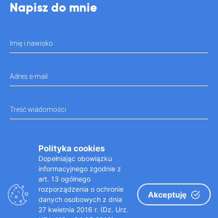
Napisz do mnie
Imię i nawisko
Adres e-mail
Treść wiadomości
Administratorem danych osobowych jest Praktyka Stomatologiczna Karolina Rokita z
Polityka cookies
siedzibą w Kielcach przy ul. Złotej 26, 25-015 Kielce. Dane wpisane w formularzu
Dopełniając obowiązku
kontaktowym będą przetwa- rzane w celu udzielenia odpowiedzi na przesłane zapyta- nie
zgodnie z regulaminem.
informacyjnego zgodnie z
art. 13 ogólnego
rozporządzenia o ochronie
Akceptuję
danych osobowych z dnia
27 kwietnia 2016 r. (Dz. Urz.