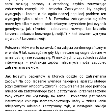
sami szukają pomocy u ortodonty, szybko zauważając
zaburzenia estetyki ich uśmiechu. Zatrzymane kły częściej
występują u kobiet, a dla ogółu naszej populacji problem ten
występuje tylko u około 2 %. Powodów zatrzymania się kłów
może być kilka – często podkreślanym czynnikiem jest czynnik
genetyczny, jak również
zaburzenia rozwoju lub kształtu
korzenia siekacza bocznego („dwójki”) – kieł bowiem wyrzyna
się wzdłuż korzenia dwójki.
Położenie kłów warto sprawdzić na zdjęciu pantomograficznym
w wieku 9 lat, szczególnie gdy kły mleczne są ciągle obecne w
jamie ustnej i nie ruszają się. W niektórych przypadkach szybka
interwencja – ekstrakcja zębów mlecznych, może zapobiec
zatrzymaniu się kłów.
Jak leczymy pacjentów, u których doszło do zatrzymania
zębów? Na ogół leczenie wymaga naklejenia aparatu stałego
(czyli zamków ortodontycznych) i odtworzenia za jego pomocą
miejsca dla zatrzymanego zęba. Zatrzymane i przemieszczone
zęby często nie wyrzynają się same – konieczna jest wtedy
interwencja chirurga stomatologicznego, który w znieczuleniu
miejscowym odsłania zatrzymany ząb, a następnie nakleja
zaczep, za który przyciągamy ząb do aparatu.