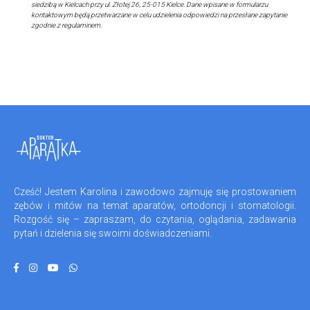
siedzibą w Kielcach przy ul. Złotej 26, 25-015 Kielce. Dane wpisane w formularzu
kontaktowym będą przetwarzane w celu udzielenia odpowiedzi na przesłane zapytanie
zgodnie z regulaminem.
Cześć! Jestem Karolina i zawodowo zajmuję się prostowaniem
zębów i mitów na temat aparatów, ortodoncji i stomatologii.
Rozgość się – zapraszam, do czytania, oglądania, zadawania
pytań i dzielenia się swoimi doświadczeniami.