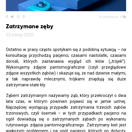
Komentarze: 0
Zatrzymane zęby
23 lutego 2020
Ostatnio w pracy często spotykam się z podobną sytuacją – na
konsultację przychodzą pacjenci, czasami nastolatki, czasami
dorośli, których zastanawia wygląd ich kłów („trójek”).
Wykonujemy zdjęcie pantomograficzne (czyli przeglądowe
zdjęcie wszystkich zębów) i okazuje się, że nad dziwnie małymi,
a tak naprawdę mlecznymi, trójkami znajdują się duże
zatrzymane stałe kły.
Zębem zatrzymanym nazywamy ząb, który przekroczył o dwa
lata czas, w którym powinien pojawić się w jamie ustnej.
Najczęściej występują przypadki zatrzymania trzecich zębów
trzonowych, czyli ósemek – w tych przypadkach pacjenci na
ogół dowiadują się o zatrzymanych zębach po wykonaniu
rutynowego zdjęcia pantomograficznego. Zatrzymany kieł jest
większym problemem i na ogół pacjenci, których on dotyczy,