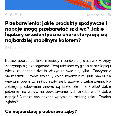
Komentarze: 0
Przebarwienia: jakie produkty spożywcze i
napoje mogą przebarwiać szkliwo? Jakie
ligatury ortodontyczne charakteryzują się
najbardziej stabilnym kolorem?
23 lipca 2020
Nosisz aparat od kilku miesięcy i bardzo się cieszysz – zęby
zaczynają się szeregować, Twój uśmiech wygląda coraz lepiej i
wiesz, że leczenie działa. Wszystko świetnie, tylko… Zaczynasz
się martwić – zęby zmieniły kolor, między nimi (lub nawet na
większej powierzchni) pojawiły się brązowe przebarwienia. Po
zabiegu piaskowania znowu są białe, ale… na krótko! Jakie
jedzenie ma wpływ na powstawanie tych przebarwień? Jakie
napoje? A może coś jeszcze wpływa na zmianę koloru Twoich
zębów?
Co najbardziej przebarwia zęby?