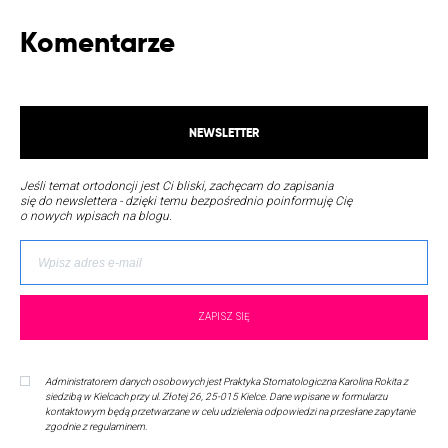
Komentarze
NEWSLETTER
Jeśli temat ortodoncji jest Ci bliski, zachęcam do zapisania
się do newslettera - dzięki temu bezpośrednio poinformuję Cię
o nowych wpisach na blogu.
Administratorem danych osobowych jest Praktyka Stomatologiczna Karolina Rokita z
siedzibą w Kielcach przy ul. Złotej 26, 25-015 Kielce. Dane wpisane w formularzu
kontaktowym będą przetwarzane w celu udzielenia odpowiedzi na przesłane zapytanie
zgodnie z regulaminem.