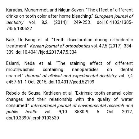
Karadas, Muhammet, and Nilgun Seven. “The effect of different
drinks on tooth color after home bleaching.”
European journal of
dentistry
vol. 8,2 (2014): 249-253. doi:10.4103/1305-
7456.130622
Baik, Un-Bong et al. “Teeth discoloration during orthodontic
treatment.”
Korean journal of orthodontics
vol. 47,5 (2017): 334-
339. doi:10.4041/kjod.2017.47.5.334
Eslami, Neda et al. “The staining effect of different
mouthwashes containing nanoparticles on dental
enamel.”
Journal of clinical and experimental dentistry
vol. 7,4
e457-61. 1 Oct. 2015, doi:10.4317/jced.52199
Rebelo de Sousa, Kathleen et al. “Extrinsic tooth enamel color
changes and their relationship with the quality of water
consumed.”
International journal of environmental research and
public health
vol. 9,10 3530-9. 5 Oct. 2012,
doi:10.3390/ijerph9103530