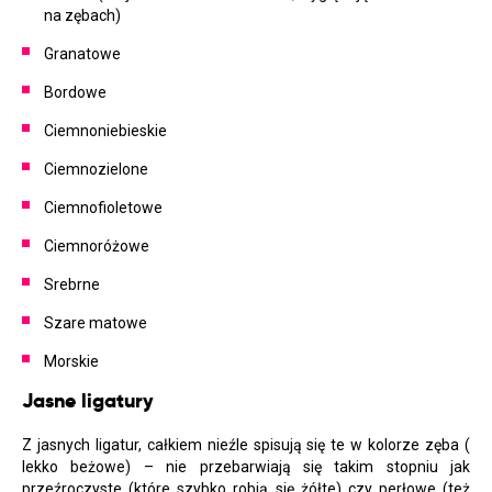
na zębach)
Granatowe
Bordowe
Ciemnoniebieskie
Ciemnozielone
Ciemnofioletowe
Ciemnoróżowe
Srebrne
Szare matowe
Morskie
Jasne ligatury
Z jasnych ligatur, całkiem nieźle spisują się te w kolorze zęba (
lekko beżowe) – nie przebarwiają się takim stopniu jak
przeźroczyste (które szybko robią się żółte) czy perłowe (też