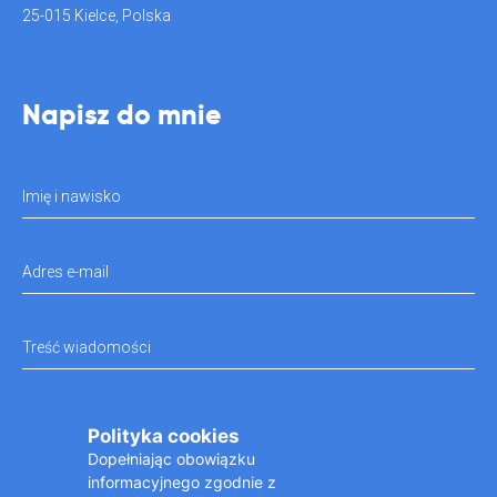
25-015 Kielce, Polska
Napisz do mnie
Imię i nawisko
Adres e-mail
Treść wiadomości
Administratorem danych osobowych jest Praktyka Stomatologiczna Karolina Rokita z
Polityka cookies
siedzibą w Kielcach przy ul. Złotej 26, 25-015 Kielce. Dane wpisane w formularzu
Dopełniając obowiązku
kontaktowym będą przetwa- rzane w celu udzielenia odpowiedzi na przesłane zapyta- nie
zgodnie z regulaminem.
informacyjnego zgodnie z