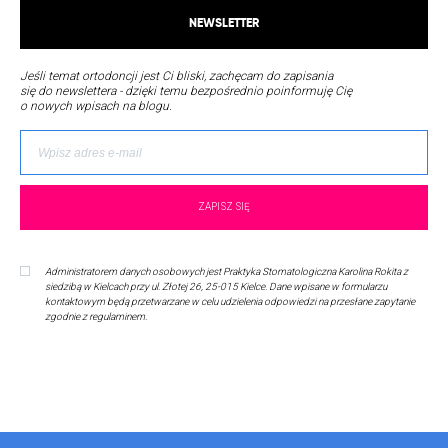
NEWSLETTER
Jeśli temat ortodoncji jest Ci bliski, zachęcam do zapisania
się do newslettera - dzięki temu bezpośrednio poinformuję Cię
o nowych wpisach na blogu.
Administratorem danych osobowych jest Praktyka Stomatologiczna Karolina Rokita z
siedzibą w Kielcach przy ul. Złotej 26, 25-015 Kielce. Dane wpisane w formularzu
kontaktowym będą przetwarzane w celu udzielenia odpowiedzi na przesłane zapytanie
zgodnie z regulaminem.