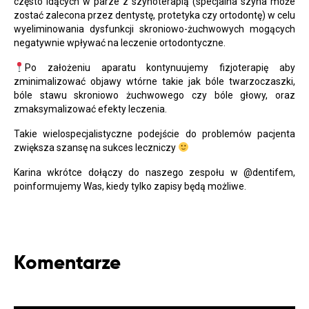
często idących w parze z szynoterapią (specjalna szyna może
zostać zalecona przez dentystę, protetyka czy ortodontę) w celu
wyeliminowania dysfunkcji skroniowo-żuchwowych mogących
negatywnie wpływać na leczenie ortodontyczne.
Po założeniu aparatu kontynuujemy fizjoterapię aby
zminimalizować objawy wtórne takie jak bóle twarzoczaszki,
bóle stawu skroniowo żuchwowego czy bóle głowy, oraz
zmaksymalizować efekty leczenia.
Takie wielospecjalistyczne podejście do problemów pacjenta
zwiększa szansę na sukces leczniczy
Karina wkrótce dołączy do naszego zespołu w @dentifem,
poinformujemy Was, kiedy tylko zapisy będą możliwe.
Komentarze