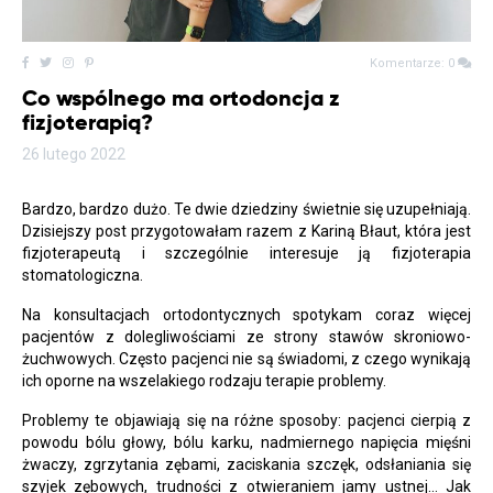
Komentarze: 0
Co wspólnego ma ortodoncja z
fizjoterapią?
26 lutego 2022
Bardzo, bardzo dużo. Te dwie dziedziny świetnie się uzupełniają.
Dzisiejszy post przygotowałam razem z Kariną Błaut, która jest
fizjoterapeutą i szczególnie interesuje ją fizjoterapia
stomatologiczna.
Na konsultacjach ortodontycznych spotykam coraz więcej
pacjentów z dolegliwościami ze strony stawów skroniowo-
żuchwowych. Często pacjenci nie są świadomi, z czego wynikają
ich oporne na wszelakiego rodzaju terapie problemy.
Problemy te objawiają się na różne sposoby: pacjenci cierpią z
powodu bólu głowy, bólu karku, nadmiernego napięcia mięśni
żwaczy, zgrzytania zębami, zaciskania szczęk, odsłaniania się
szyjek zębowych, trudności z otwieraniem jamy ustnej… Jak