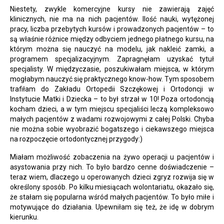
Niestety, zwykle komercyjne kursy nie zawierają zajęć
klinicznych, nie ma na nich pacjentów. Ilość nauki, wytężonej
pracy, liczba przebytych kursów i prowadzonych pacjentów – to
są właśnie różnice między odbyciem jednego płatnego kursu, na
którym można się nauczyć na modelu, jak nakleić zamki, a
programem specjalizacyjnym. Zapragnęłam uzyskać tytuł
specjalisty. W międzyczasie, poszukiwałam miejsca, w którym
mogłabym nauczyć się praktycznego know-how. Tym sposobem
trafiłam do Zakładu Ortopedii Szczękowej i Ortodoncji w
Instytucie Matki i Dziecka – to był strzał w 10! Poza ortodoncją
kocham dzieci, a w tym miejscu specjaliści leczą kompleksowo
małych pacjentów z wadami rozwojowymi z całej Polski. Chyba
nie można sobie wyobrazić bogatszego i ciekawszego miejsca
na rozpoczęcie ortodontycznej przygody:)
Miałam możliwość zobaczenia na żywo operacji u pacjentów i
asystowania przy nich. To było bardzo cenne doświadczenie –
teraz wiem, dlaczego u operowanych dzieci zgryz rozwija się w
określony sposób. Po kilku miesiącach wolontariatu, okazało się,
że stałam się popularna wśród małych pacjentów. To było miłe i
motywujące do działania. Upewniłam się też, że idę w dobrym
kierunku.