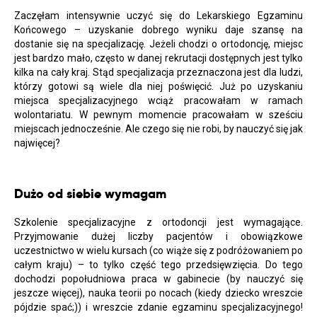
Zaczęłam intensywnie uczyć się do Lekarskiego Egzaminu
Końcowego – uzyskanie dobrego wyniku daje szansę na
dostanie się na specjalizację. Jeżeli chodzi o ortodoncję, miejsc
jest bardzo mało, często w danej rekrutacji dostępnych jest tylko
kilka na cały kraj. Stąd specjalizacja przeznaczona jest dla ludzi,
którzy gotowi są wiele dla niej poświęcić. Już po uzyskaniu
miejsca specjalizacyjnego wciąż pracowałam w ramach
wolontariatu. W pewnym momencie pracowałam w sześciu
miejscach jednocześnie. Ale czego się nie robi, by nauczyć się jak
najwięcej?
Dużo od siebie wymagam
Szkolenie specjalizacyjne z ortodoncji jest wymagające.
Przyjmowanie dużej liczby pacjentów i obowiązkowe
uczestnictwo w wielu kursach (co wiąże się z podróżowaniem po
całym kraju) – to tylko część tego przedsięwzięcia. Do tego
dochodzi popołudniowa praca w gabinecie (by nauczyć się
jeszcze więcej), nauka teorii po nocach (kiedy dziecko wreszcie
pójdzie spać;)) i wreszcie zdanie egzaminu specjalizacyjnego!