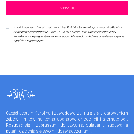
Administratorem danych osobowych jest Praktyka Stomatologiczna Karolina Rokita z
siedzibą w Kielcach przy ul. Złotej 26, 25-015 Kielce. Dane wpisane w formularzu
kontaktowym będą przetwarzane w celu udzielenia odpowiedzi na przesłane zapytanie
zgodnie z regulaminem.
Cześć! Jestem Karolina i zawodowo zajmuję się prostowaniem
zębów i mitów na temat aparatów, ortodoncji i stomatologii.
Rozgość się – zapraszam, do czytania, oglądania, zadawania
pytań i dzielenia się swoimi doświadczeniami.